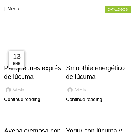
Menu
CATÁLOGOS
Lúcuma
31
18
14
27
13
,
,
LÚCUMA
RECETAS
LÚCUMA
RECETAS
MAR
ENE
ENE
FEB
FEB
Panqueques exprés
Smoothie energético
de lúcuma
de lúcuma
Admin
Admin
Continue reading
Continue reading
,
,
LÚCUMA
RECETAS
LÚCUMA
RECETAS
Avena cremosa con
Yogur con lúcuma y