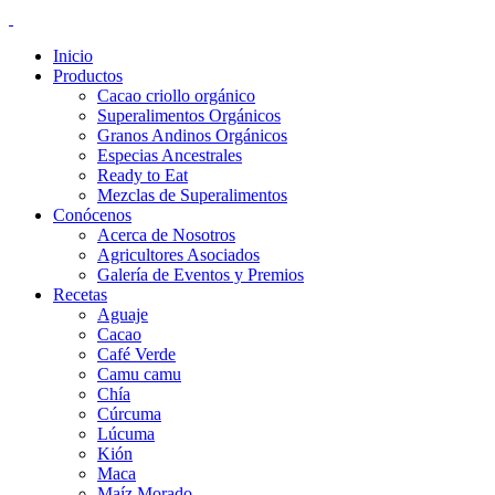
Inicio
Productos
Cacao criollo orgánico
Superalimentos Orgánicos
Granos Andinos Orgánicos
Especias Ancestrales
Ready to Eat
Mezclas de Superalimentos
Conócenos
Acerca de Nosotros
Agricultores Asociados
Galería de Eventos y Premios
Recetas
Aguaje
Cacao
Café Verde
Camu camu
Chía
Cúrcuma
Lúcuma
Kión
Maca
Maíz Morado