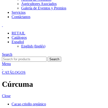
Agricultores Asociados
Galería de Eventos y Premios
Servicios
Contáctanos
RETAIL
Catálogos
Español
English
(
Inglés
)
Search
Search
Menu
CATÁLOGOS
Cúrcuma
Close
Cacao criollo orgánico