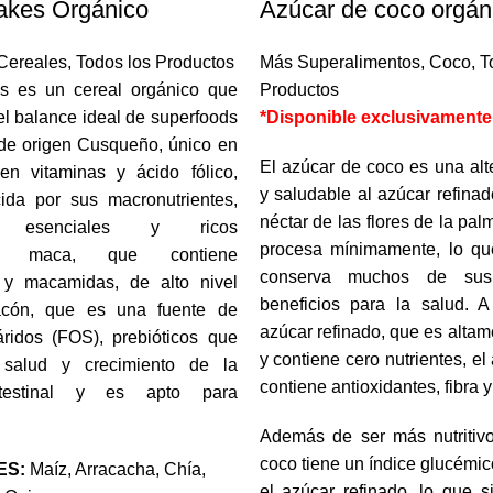
akes Orgánico
Azúcar de coco orgán
Cereales
,
Todos los Productos
Más Superalimentos
,
Coco
,
T
s es un cereal orgánico que
Productos
l balance ideal de superfoods
*Disponible exclusivamente
de origen Cusqueño, único en
El azúcar de coco es una alte
en vitaminas y ácido fólico,
y saludable al azúcar refinad
ida por sus macronutrientes,
néctar de las flores de la pa
os esenciales y ricos
procesa mínimamente, lo que
tos, maca, que contiene
conserva muchos de sus 
 y macamidas, de alto nivel
beneficios para la salud. A
yacón, que es una fuente de
azúcar refinado, que es alta
áridos (FOS), prebióticos que
y contiene cero nutrientes, e
 salud y crecimiento de la
contiene antioxidantes, fibra 
intestinal y es apto para
Además de ser más nutritivo
coco tiene un índice glucémi
ES:
Maíz, Arracacha, Chía,
el azúcar refinado, lo que s