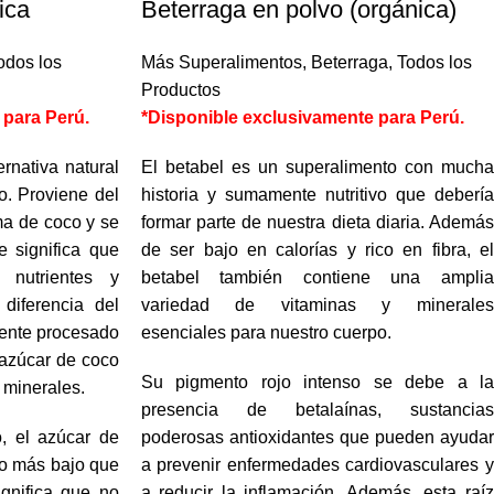
ica
Beterraga en polvo (orgánica)
odos los
Más Superalimentos
,
Beterraga
,
Todos los
Productos
 para Perú.
*Disponible exclusivamente para Perú.
rnativa natural
El betabel es un superalimento con mucha
o. Proviene del
historia y sumamente nutritivo que debería
lma de coco y se
formar parte de nuestra dieta diaria. Además
 significa que
de ser bajo en calorías y rico en fibra, el
nutrientes y
betabel también contiene una amplia
 diferencia del
variedad de vitaminas y minerales
mente procesado
esenciales para nuestro cuerpo.
l azúcar de coco
Su pigmento rojo intenso se debe a la
y minerales.
presencia de betalaínas, sustancias
, el azúcar de
poderosas antioxidantes que pueden ayudar
co más bajo que
a prevenir enfermedades cardiovasculares y
ignifica que no
a reducir la inflamación. Además, esta raíz