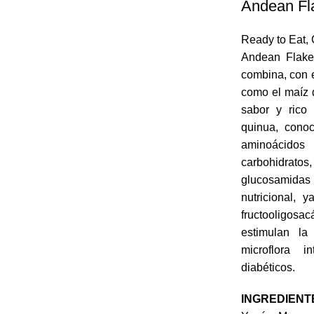
Andean Fl
Ready to Eat
,
Andean Flake
combina, con e
como el maíz 
sabor y rico 
quinua, conoc
aminoácid
carbohidra
glucosamidas
nutricional, 
fructooligosac
estimulan la
microflora 
diabéticos.
INGREDIENT