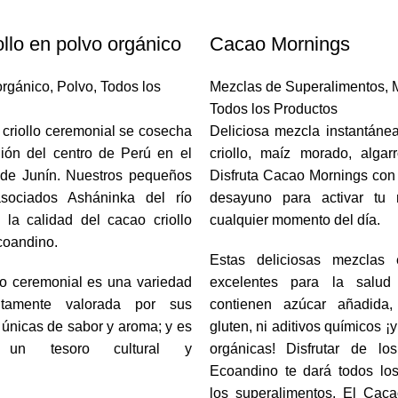
llo en polvo orgánico
Cacao Mornings
orgánico
,
Polvo
,
Todos los
Mezclas de Superalimentos
,
Todos los Productos
criollo ceremonial se cosecha
Deliciosa mezcla instantáne
gión del centro de Perú en el
criollo, maíz morado, algar
de Junín. Nuestros pequeños
Disfruta Cacao Mornings con t
asociados Asháninka del río
desayuno para activar t
la calidad del cacao criollo
cualquier momento del día.
coandino.
Estas deliciosas mezclas
lo ceremonial es una variedad
excelentes para la salu
tamente valorada por sus
contienen azúcar añadida,
s únicas de sabor y aroma; y es
gluten, ni aditivos químicos ¡
o un tesoro cultural y
orgánicas! Disfrutar de l
Ecoandino te dará todos los
los superalimentos. El Cac