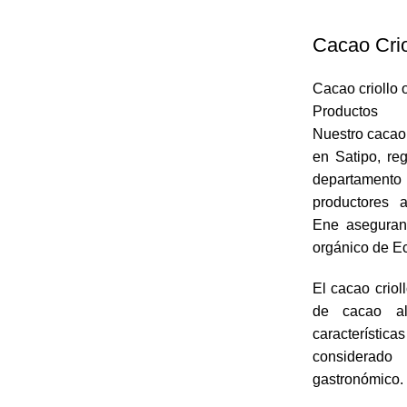
Cacao Crio
Cacao criollo 
Productos
Nuestro cacao 
en Satipo, re
departamento 
productores 
Ene aseguran 
orgánico de E
El cacao criol
de cacao al
característica
considerad
gastronómico.