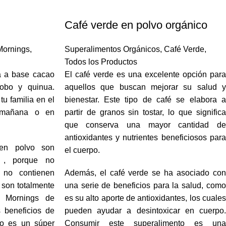
Café verde en polvo orgánico
Mornings
,
Superalimentos Orgánicos
,
Café Verde
,
Todos los Productos
a a base cacao
El café verde es una excelente opción para
robo y quinua.
aquellos que buscan mejorar su salud y
u familia en el
bienestar. Este tipo de café se elabora a
u mañana o en
partir de granos sin tostar, lo que significa
que conserva una mayor cantidad de
antioxidantes y nutrientes beneficiosos para
 en polvo son
el cuerpo.
d , porque no
 no contienen
Además, el café verde se ha asociado con
y son totalmente
una serie de beneficios para la salud, como
os Mornings de
es su alto aporte de antioxidantes, los cuales
 beneficios de
pueden ayudar a desintoxicar en cuerpo.
ao es un súper
Consumir este superalimento es una