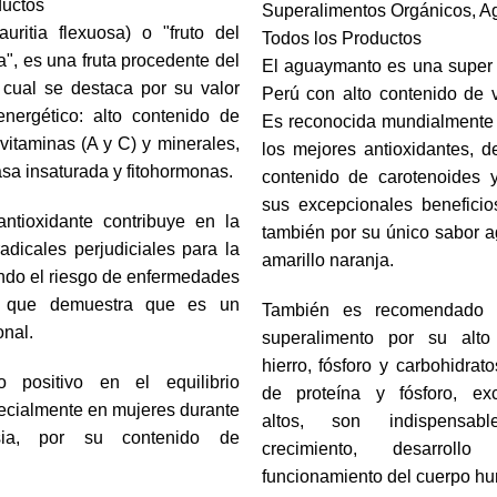
ductos
Superalimentos Orgánicos
,
A
uritia flexuosa) o "fruto del
Todos los Productos
a", es una fruta procedente del
El aguaymanto es una super 
cual se destaca por su valor
Perú con alto contenido de 
energético: alto contenido de
Es reconocida mundialmente 
 vitaminas (A y C) y minerales,
los mejores antioxidantes, d
sa insaturada y fitohormonas.
contenido de carotenoides y
sus excepcionales beneficio
antioxidante contribuye en la
también por su único sabor ag
adicales perjudiciales para la
amarillo naranja.
ndo el riesgo de enfermedades
o que demuestra que es un
También es recomendado 
onal.
superalimento por su alto
hierro, fósforo y carbohidrat
o positivo en el equilibrio
de proteína y fósforo, ex
ecialmente en mujeres durante
altos, son indispensa
ia, por su contenido de
crecimiento, desarroll
funcionamiento del cuerpo h