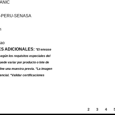
S ADICIONALES:
*El envase
según los requisitos especiales del
puede variar por producto o lote de
ine una muestra previa.
*La imagen
encial.
*Validar certificaciones
1
2
3
4