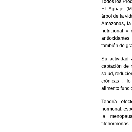
Todos los Pro
El Aguaje (Ma
árbol de la vid
Amazonas, la 
nutricional y 
antioxidantes,
también de gra
Su actividad 
captación de r
salud, reducie
crónicas , l
alimento funci
Tendría efect
hormonal, esp
la menopaus
fitohormonas.