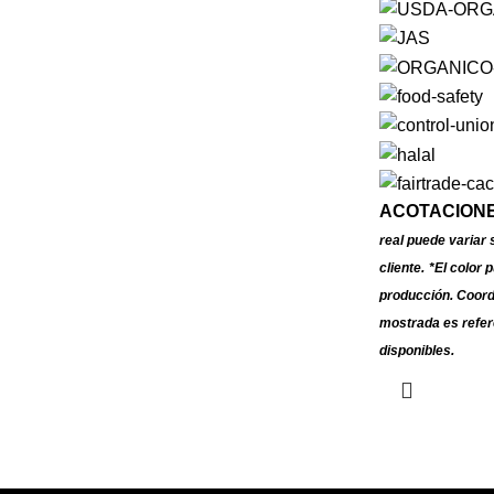
ACOTACIONE
real puede variar 
cliente.
*El color 
producción. Coord
mostrada es refer
disponibles.