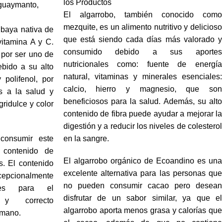
los Productos
guaymanto
,
El algarrobo, también conocido como
mezquite, es un alimento nutritivo y delicioso
baya nativa de
que está siendo cada días más valorado y
vitamina A y C.
consumido debido a sus aportes
por ser uno de
nutricionales como: fuente de energía
ebido a su alto
natural, vitaminas y minerales esenciales:
 polifenol, por
calcio, hierro y magnesio, que son
s a la salud y
beneficiosos para la salud. Además, su alto
ridulce y color
contenido de fibra puede ayudar a mejorar la
digestión y a reducir los niveles de colesterol
consumir este
en la sangre.
 contenido de
El algarrobo orgánico de Ecoandino es una
os. El contenido
excelente alternativa para las personas que
cepcionalmente
no pueden consumir cacao pero desean
bles para el
disfrutar de un sabor similar, ya que el
o y correcto
algarrobo aporta menos grasa y calorías que
umano.