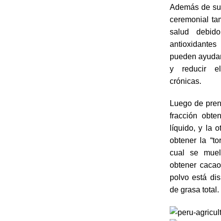
Además de su v
ceremonial tam
salud debid
antioxidant
pueden ayudar 
y reducir e
crónicas.
Luego de pren
fracción obt
líquido, y la 
obtener la “to
cual se muel
obtener cacao
polvo está di
de grasa total.