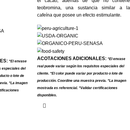
el cacao, además de que no contiene
teobromina, una sustancia similar a la
cafeína que posee un efecto estimulante.
ACOTACIONES ADICIONALES:
*El envase
ES:
*El envase
real puede variar según los requisitos especiales del
s especiales del
cliente.
*El color puede variar por producto o lote de
ducto o lote de
producción. Coordine una muestra previa.
*La imagen
evia.
*La imagen
mostrada es referencial.
*Validar certificaciones
tificaciones
disponibles.