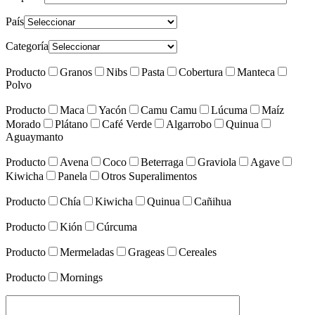
País
Categoría
Producto
Granos
Nibs
Pasta
Cobertura
Manteca
Polvo
Producto
Maca
Yacón
Camu Camu
Lúcuma
Maíz
Morado
Plátano
Café Verde
Algarrobo
Quinua
Aguaymanto
Producto
Avena
Coco
Beterraga
Graviola
Agave
Kiwicha
Panela
Otros Superalimentos
Producto
Chía
Kiwicha
Quinua
Cañihua
Producto
Kión
Cúrcuma
Producto
Mermeladas
Grageas
Cereales
Producto
Mornings