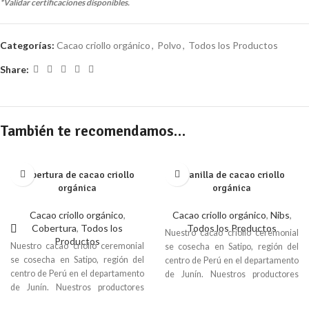
*Validar certificaciones disponibles.
Categorías:
Cacao criollo orgánico
,
Polvo
,
Todos los Productos
Share:
También te recomendamos…
Cobertura de cacao criollo
Granilla de cacao criollo
orgánica
orgánica
Cacao criollo orgánico
,
Cacao criollo orgánico
,
Nibs
,
Cobertura
,
Todos los
Todos los Productos
Nuestro cacao criollo ceremonial
Productos
Nuestro cacao criollo ceremonial
se cosecha en Satipo, región del
se cosecha en Satipo, región del
centro de Perú en el departamento
centro de Perú en el departamento
de Junín. Nuestros productores
de Junín. Nuestros productores
asociados Asháninka del río Ene,
asociados Asháninka del río Ene,
aseguran la calidad del cacao